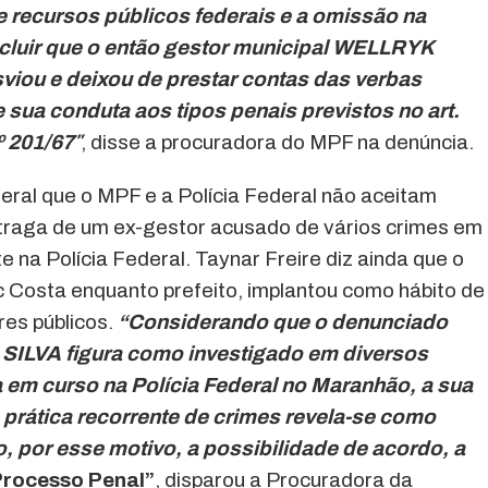
e recursos públicos federais e a omissão na
cluir que o então gestor municipal WELLRYK
ou e deixou de prestar contas das verbas
 sua conduta aos tipos penais previstos no
art.
nº 201/67″
, disse a procuradora do MPF na denúncia.
deral que o MPF e a Polícia Federal não aceitam
 traga de um ex-gestor acusado de vários crimes em
 na Polícia Federal. Taynar Freire diz ainda que o
c Costa enquanto prefeito, implantou como hábito de
fres públicos.
“Considerando que o denunciado
LVA figura como investigado em diversos
a em curso na Polícia Federal
no Maranhão, a sua
 prática recorrente de crimes revela-se como
, por esse motivo, a possibilidade de acordo, a
Processo Penal”
, disparou a Procuradora da