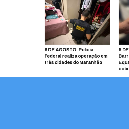
6 DE AGOSTO: Polícia
5 DE
Federal realiza operação em
Barr
três cidades do Maranhão
Equa
cobr