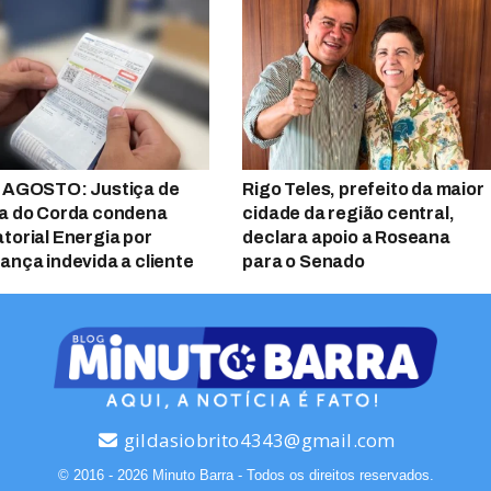
 AGOSTO: Justiça de
Rigo Teles, prefeito da maior
a do Corda condena
cidade da região central,
torial Energia por
declara apoio a Roseana
ança indevida a cliente
para o Senado
gildasiobrito4343@gmail.com
© 2016 - 2026 Minuto Barra - Todos os direitos reservados.