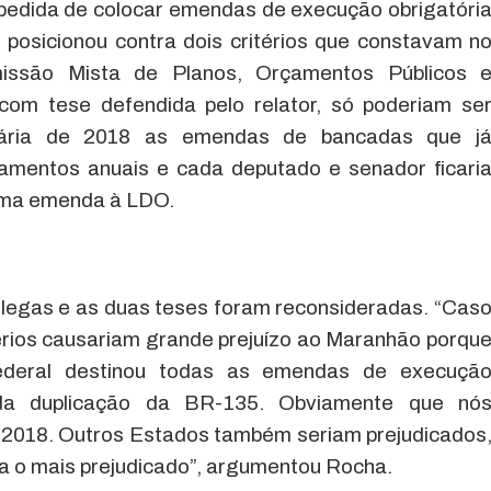
pedida de colocar emendas de execução obrigatóri
posicionou contra dois critérios que constavam n
missão Mista de Planos, Orçamentos Públicos 
com tese defendida pelo relator, só poderiam se
ntária de 2018 as emendas de bancadas que j
amentos anuais e cada deputado e senador ficari
uma emenda à LDO.
legas e as duas teses foram reconsideradas. “Cas
érios causariam grande prejuízo ao Maranhão porqu
ederal destinou todas as emendas de execuçã
 da duplicação da BR-135. Obviamente que nó
 2018. Outros Estados também seriam prejudicados
a o mais prejudicado”, argumentou Rocha.