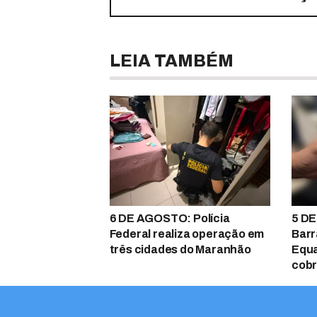
LEIA TAMBÉM
6 DE AGOSTO: Polícia
5 DE
Federal realiza operação em
Barr
três cidades do Maranhão
Equa
cobr