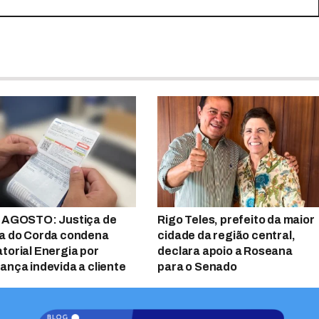
 AGOSTO: Justiça de
Rigo Teles, prefeito da maior
a do Corda condena
cidade da região central,
torial Energia por
declara apoio a Roseana
ança indevida a cliente
para o Senado