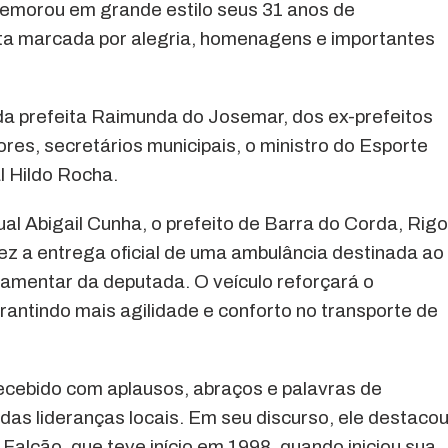
emorou em grande estilo seus 31 anos de
ta marcada por alegria, homenagens e importantes
a prefeita Raimunda do Josemar, dos ex-prefeitos
res, secretários municipais, o ministro do Esporte
l Hildo Rocha.
l Abigail Cunha, o prefeito de Barra do Corda, Rigo
fez a entrega oficial de uma ambulância destinada ao
amentar da deputada. O veículo reforçará o
antindo mais agilidade e conforto no transporte de
recebido com aplausos, abraços e palavras de
das lideranças locais. Em seu discurso, ele destaco
Falcão, que teve início em 1998, quando iniciou sua