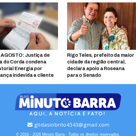
 AGOSTO: Justiça de
Rigo Teles, prefeito da maior
a do Corda condena
cidade da região central,
torial Energia por
declara apoio a Roseana
ança indevida a cliente
para o Senado
gildasiobrito4343@gmail.com
© 2016 - 2026 Minuto Barra - Todos os direitos reservados.