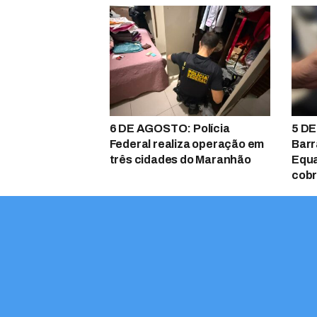
6 DE AGOSTO: Polícia
5 DE
Federal realiza operação em
Barr
três cidades do Maranhão
Equa
cobr