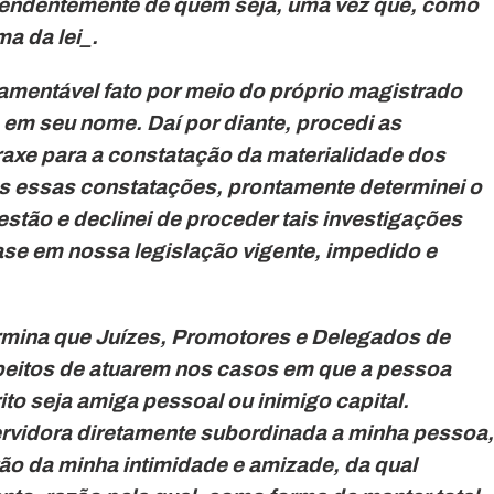
pendentemente de quem seja, uma vez que, como
a da lei_.
lamentável fato por meio do próprio magistrado
a em seu nome. Daí por diante, procedi as
raxe para a constatação da materialidade dos
pós essas constatações, prontamente determinei o
stão e declinei de proceder tais investigações
se em nossa legislação vigente, impedido e
ermina que Juízes, Promotores e Delegados de
speitos de atuarem nos casos em que a pessoa
to seja amiga pessoal ou inimigo capital.
ervidora diretamente subordinada a minha pessoa,
tão da minha intimidade e amizade, da qual