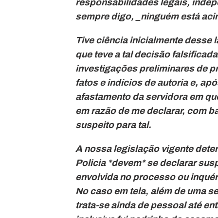
responsabilidades legais, inde
sempre digo, _ninguém está acim
Tive ciência inicialmente desse 
que teve a tal decisão falsificad
investigações preliminares de p
fatos e indícios de autoria e, a
afastamento da servidora em que
em razão de me declarar, com ba
suspeito para tal.
A nossa legislação vigente det
Policia *devem* se declarar su
envolvida no processo ou inquéri
No caso em tela, além de uma s
trata-se ainda de pessoal até en