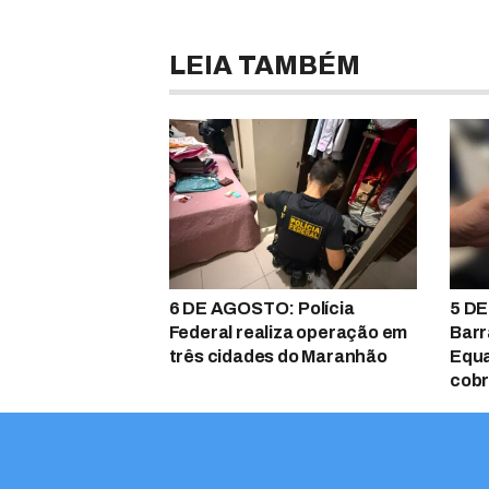
LEIA TAMBÉM
6 DE AGOSTO: Polícia
5 DE
Federal realiza operação em
Barr
três cidades do Maranhão
Equa
cobr