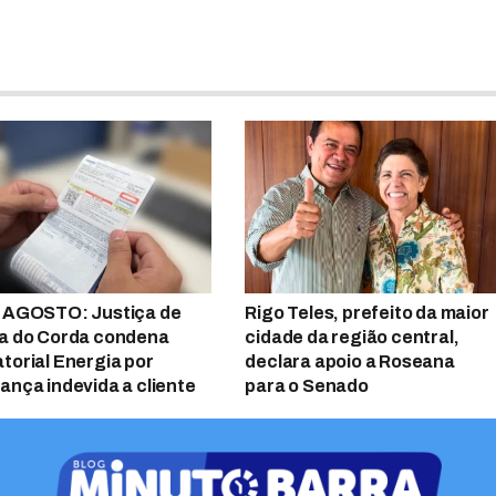
 AGOSTO: Justiça de
Rigo Teles, prefeito da maior
a do Corda condena
cidade da região central,
torial Energia por
declara apoio a Roseana
ança indevida a cliente
para o Senado