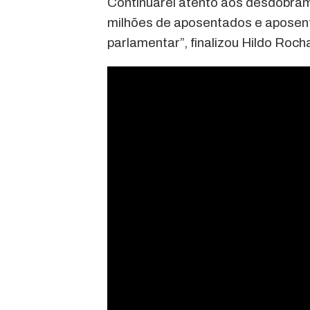
Continuarei atento aos desdobram
milhões de aposentados e aposent
parlamentar”, finalizou Hildo Roch