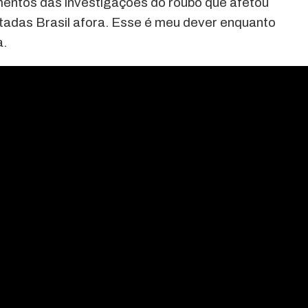
entos das investigações do roubo que afetou
adas Brasil afora. Esse é meu dever enquanto
a.