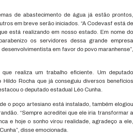
temas de abastecimento de água já estão prontos
tros em breve serão iniciados. “A Codevasf está d
o que está realizando em nosso estado. Em nome d
 parabenizo os servidores dessa grande empres
ho desenvolvimentista em favor do povo maranhense”
 que realiza um trabalho eficiente. Um deputad
o Hildo Rocha que já conseguiu diversos benefício
destacou o deputado estadual Léo Cunha.
de o poço artesiano está instalado, também elogio
andão. “Sempre acreditei que ele iria transformar 
a e hoje o sonho virou realidade, agradeço a ele
 Cunha”, disse emocionada.