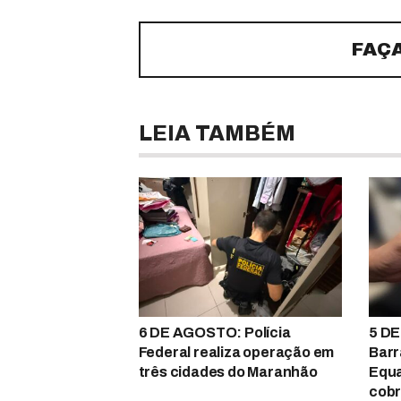
FAÇ
LEIA TAMBÉM
6 DE AGOSTO: Polícia
5 DE
Federal realiza operação em
Barr
três cidades do Maranhão
Equa
cobr