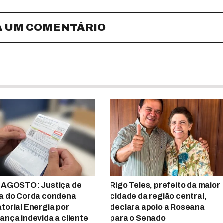
A UM COMENTÁRIO
 AGOSTO: Justiça de
Rigo Teles, prefeito da maior
a do Corda condena
cidade da região central,
torial Energia por
declara apoio a Roseana
ança indevida a cliente
para o Senado