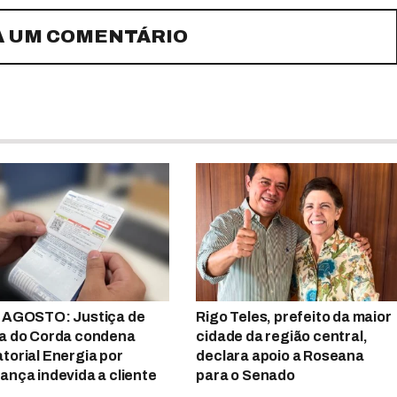
A UM COMENTÁRIO
 AGOSTO: Justiça de
Rigo Teles, prefeito da maior
a do Corda condena
cidade da região central,
torial Energia por
declara apoio a Roseana
ança indevida a cliente
para o Senado