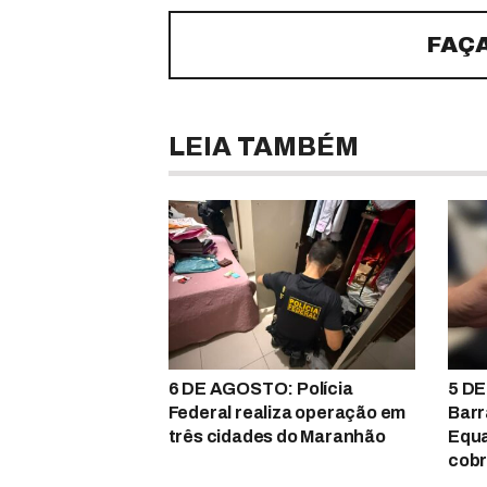
FAÇ
LEIA TAMBÉM
6 DE AGOSTO: Polícia
5 DE
Federal realiza operação em
Barr
três cidades do Maranhão
Equa
cobr