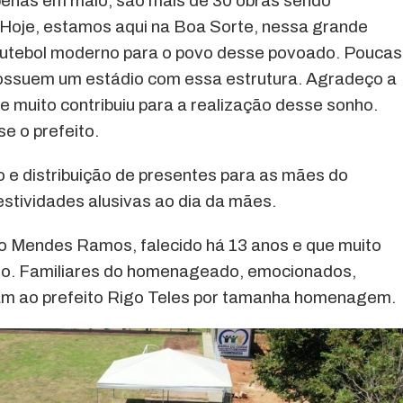
apenas em maio, são mais de 30 obras sendo
Hoje, estamos aqui na Boa Sorte, nessa grande
futebol moderno para o povo desse povoado. Poucas
ssuem um estádio com essa estrutura. Agradeço a
e muito contribuiu para a realização desse sonho.
e o prefeito.
 e distribuição de presentes para as mães do
tividades alusivas ao dia da mães.
o Mendes Ramos, falecido há 13 anos e que muito
ado. Familiares do homenageado, emocionados,
m ao prefeito Rigo Teles por tamanha homenagem.