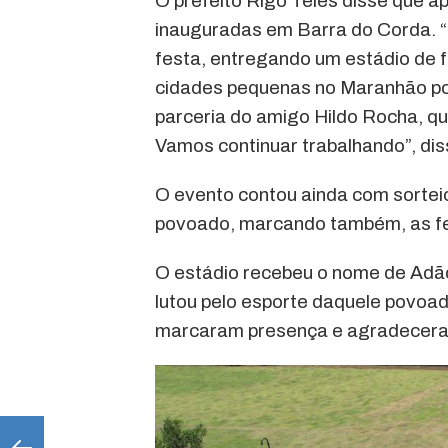
O prefeito Rigo Teles disse que 
inauguradas em Barra do Corda. “
festa, entregando um estádio de 
cidades pequenas no Maranhão po
parceria do amigo Hildo Rocha, qu
Vamos continuar trabalhando”, diss
O evento contou ainda com sorteio
povoado, marcando também, as fes
O estádio recebeu o nome de Adã
lutou pelo esporte daquele povo
marcaram presença e agradecera