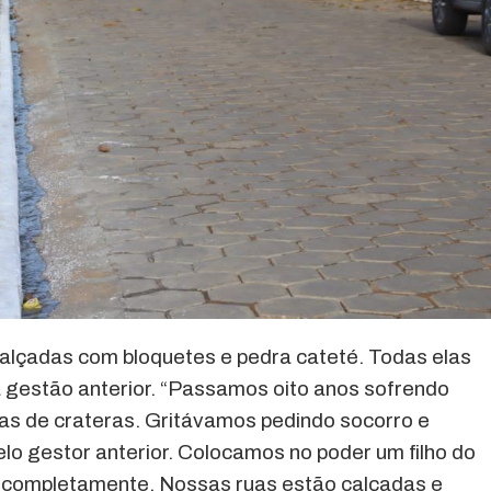
calçadas com bloquetes e pedra cateté. Todas elas
a gestão anterior. “Passamos oito anos sofrendo
ias de crateras. Gritávamos pedindo socorro e
o gestor anterior. Colocamos no poder um filho do
 completamente. Nossas ruas estão calçadas e