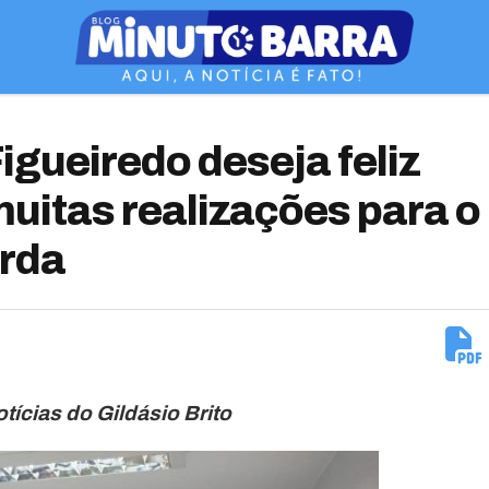
gueiredo deseja feliz
muitas realizações para o
orda
otícias do Gildásio Brito