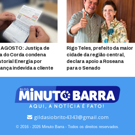
 AGOSTO: Justiça de
Rigo Teles, prefeito da maior
a do Corda condena
cidade da região central,
torial Energia por
declara apoio a Roseana
ança indevida a cliente
para o Senado
gildasiobrito4343@gmail.com
© 2016 - 2026 Minuto Barra - Todos os direitos reservados.