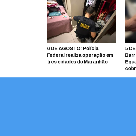
6 DE AGOSTO: Polícia
5 DE
Federal realiza operação em
Barr
três cidades do Maranhão
Equa
cobr