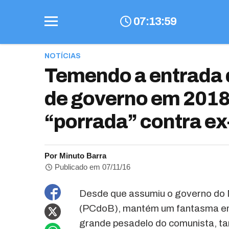
07
:
14
:
00
NOTÍCIAS
Temendo a entrada 
de governo em 2018
“porrada” contra e
Por Minuto Barra
Publicado em 07/11/16
Desde que assumiu o governo do M
(PCdoB), mantém um fantasma em 
grande pesadelo do comunista, ta