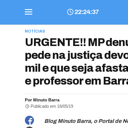
22
:
24
:
38
NOTÍCIAS
URGENTE!! MP denun
pede na justiça dev
mil e que seja afas
e professor em Barr
Por Minuto Barra
Publicado em 16/05/19
Blog Minuto Barra, o Portal de N