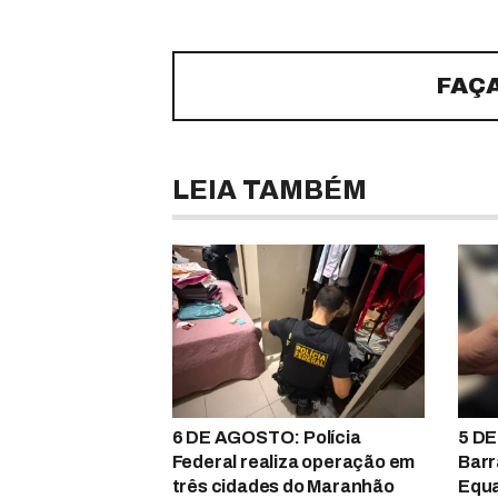
FAÇ
LEIA TAMBÉM
6 DE AGOSTO: Polícia
5 DE
Federal realiza operação em
Barr
três cidades do Maranhão
Equa