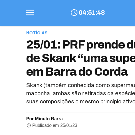
04
:
51
:
50
NOTÍCIAS
25/01: PRF prende 
de Skank “uma sup
em Barra do Corda
Skank (também conhecida como supermaco
maconha, ambas são retiradas da espécie
suas composições o mesmo princípio ativo
Por Minuto Barra
Publicado em 25/01/23