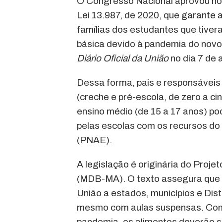
O Congresso Nacional aprovou no i
Lei 13.987, de 2020, que garante 
famílias dos estudantes que tiver
básica devido à pandemia do novo c
Diário Oficial da União
no dia 7 de a
Dessa forma, pais e responsáveis 
(creche e pré-escola, de zero a ci
ensino médio (de 15 a 17 anos) po
pelas escolas com os recursos do
(PNAE).
A legislação é originária do Proj
(MDB-MA). O texto assegura que o
União a estados, municípios e Dis
mesmo com aulas suspensas. Como
pandemia, os alimentos deverão se