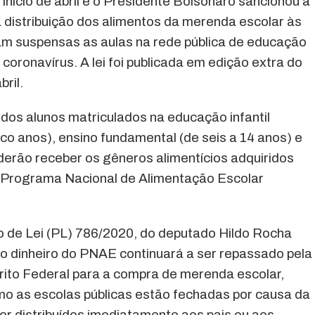
nício de abril e o Presidente Bolsonaro sancionou a
a distribuição dos alimentos da merenda escolar às
am suspensas as aulas na rede pública de educação
oronavírus. A lei foi publicada em edição extra do
bril.
dos alunos matriculados na educação infantil
nco anos), ensino fundamental (de seis a 14 anos) e
derão receber os gêneros alimentícios adquiridos
 Programa Nacional de Alimentação Escolar
eto de Lei (PL) 786/2020, do deputado Hildo Rocha
 dinheiro do PNAE continuará a ser repassado pela
trito Federal para a compra de merenda escolar,
 as escolas públicas estão fechadas por causa da
r distribuídos imediatamente aos pais ou aos