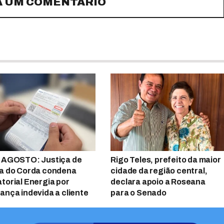
A UM COMENTÁRIO
 AGOSTO: Justiça de
Rigo Teles, prefeito da maior
a do Corda condena
cidade da região central,
torial Energia por
declara apoio a Roseana
ança indevida a cliente
para o Senado