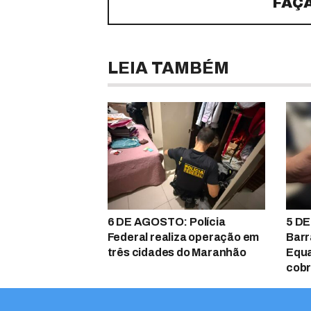
FAÇ
LEIA TAMBÉM
6 DE AGOSTO: Polícia
5 DE
Federal realiza operação em
Barr
três cidades do Maranhão
Equa
cobr