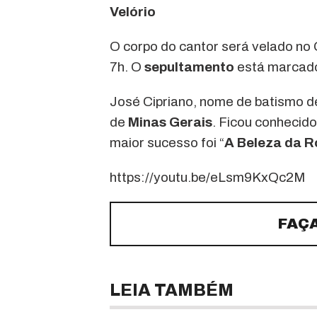
Velório
O corpo do cantor será velado no Gi
7h. O
sepultamento
está marcado
José Cipriano, nome de batismo de
de
Minas Gerais
. Ficou conhecid
maior sucesso foi “
A Beleza da R
https://youtu.be/eLsm9KxQc2M
FAÇ
LEIA TAMBÉM