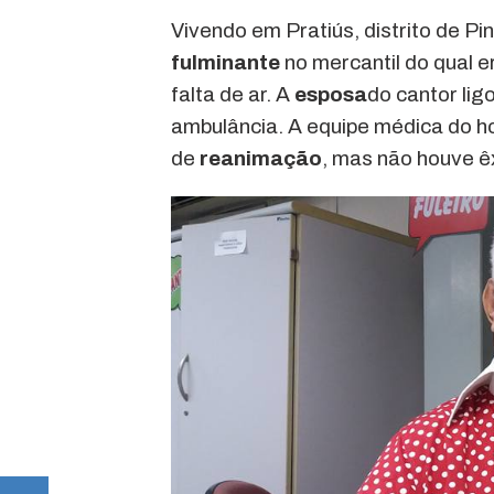
Vivendo em Pratiús, distrito de P
fulminante
no mercantil do qual e
falta de ar. A
esposa
do cantor lig
ambulância. A equipe médica do h
de
reanimação
, mas não houve êx