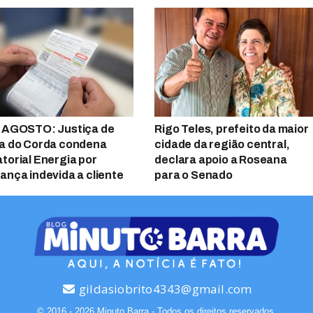
 AGOSTO: Justiça de
Rigo Teles, prefeito da maior
a do Corda condena
cidade da região central,
torial Energia por
declara apoio a Roseana
ança indevida a cliente
para o Senado
gildasiobrito4343@gmail.com
© 2016 - 2026 Minuto Barra - Todos os direitos reservados.