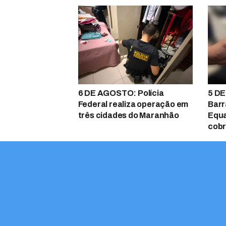
6 DE AGOSTO: Polícia
5 DE
Federal realiza operação em
Barr
três cidades do Maranhão
Equa
cobr