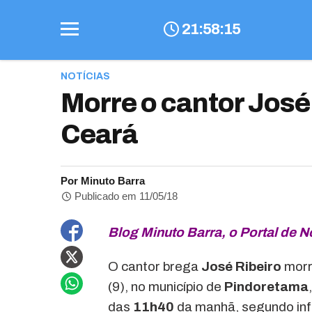
21
:
58
:
16
NOTÍCIAS
Morre o cantor José
Ceará
Por Minuto Barra
Publicado em 11/05/18
Blog Minuto Barra, o Portal de N
O cantor brega
José Ribeiro
morr
(9), no município de
Pindoretama
das
11h40
da manhã, segundo info