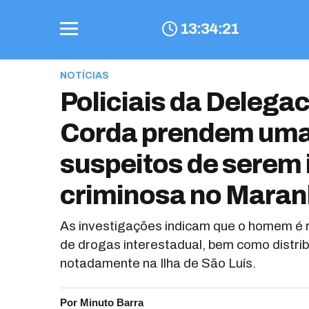
13
:
34
:
22
NOTÍCIAS
Policiais da Delegac
Corda prendem uma
suspeitos de serem 
criminosa no Mara
As investigações indicam que o homem é r
de drogas interestadual, bem como distrib
notadamente na Ilha de São Luís.
Por Minuto Barra