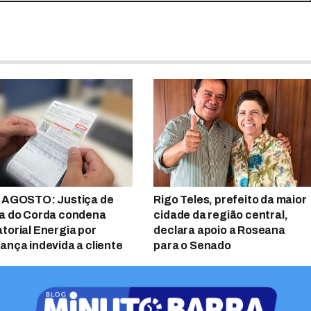
 AGOSTO: Justiça de
Rigo Teles, prefeito da maior
a do Corda condena
cidade da região central,
torial Energia por
declara apoio a Roseana
ança indevida a cliente
para o Senado