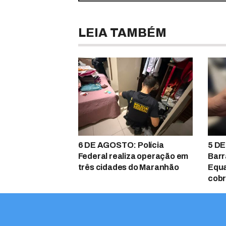
LEIA TAMBÉM
6 DE AGOSTO: Polícia
5 DE
Federal realiza operação em
Barr
três cidades do Maranhão
Equa
cobr