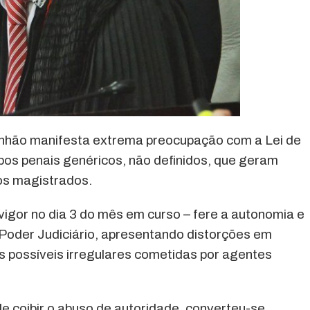
anhão manifesta extrema preocupação com a Lei de
pos penais genéricos, não definidos, que geram
os magistrados.
vigor no dia 3 do mês em curso – fere a autonomia e
oder Judiciário, apresentando distorções em
às possíveis irregulares cometidas por agentes
de coibir o abuso de autoridade, converteu-se,