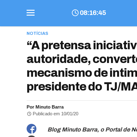
08
:
16
:
46
NOTÍCIAS
“A pretensa iniciati
autoridade, convert
mecanismo de intim
presidente do TJ/M
Por Minuto Barra
Publicado em 10/01/20
Blog Minuto Barra, o Portal de N