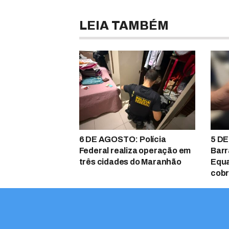
LEIA TAMBÉM
6 DE AGOSTO: Polícia
5 DE
Federal realiza operação em
Barr
três cidades do Maranhão
Equa
cobr