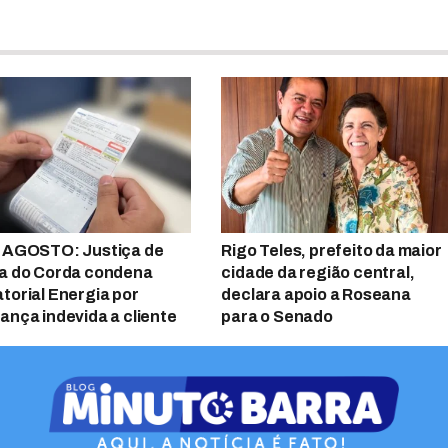
 AGOSTO: Justiça de
Rigo Teles, prefeito da maior
a do Corda condena
cidade da região central,
torial Energia por
declara apoio a Roseana
ança indevida a cliente
para o Senado