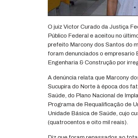
O juiz Victor Curado da Justiça F
Público Federal e aceitou no últim
prefeito Marcony dos Santos do m
foram denunciados o empresario E
Engenharia & Construção por irre
A denúncia relata que Marcony dos
Sucupira do Norte à época dos fat
Saúde, do Plano Nacional de Impl
Programa de Requalificação de U
Unidade Básica de Saúde, cujo cu
(quatrocentos e oito mil reais).
Diz que foram repassados ao total