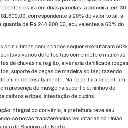
atrocentos reais) em duas parcelas: a primeira, em 30
 81.600,00, correspondente a 20% do valor total; a
a quantia de R$ 244.800,00, equivalentes a 60% do
os dois últimos denunciados sequer executaram 50%
esentava vários defeitos tais como mofo e manchas
tes de chuvas na região, alvenaria danificada (peça
oltos, suporte de peças de madeira soltas) fazendo
o de iminente desabamento. Na cobertura encontram-
om presença de musgo na superfície, ninhos de
 caibros e ripas, infestação de cupins.
ão integral do convênio, a prefeitura teve seu
do-se novas transferências voluntárias da União
lação de Sucupira do Norte.