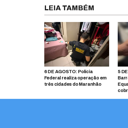
LEIA TAMBÉM
6 DE AGOSTO: Polícia
5 DE
Federal realiza operação em
Barr
três cidades do Maranhão
Equa
cobr