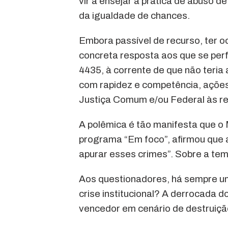
vir a ensejar a prática de abuso de
da igualdade de chances.
Embora passível de recurso, ter oc
concreta resposta aos que se perf
4435, à corrente de que não teria 
com rapidez e competência, açõe
Justiça Comum e/ou Federal às res
A polêmica é tão manifesta que o 
programa “Em foco”, afirmou que a
apurar esses crimes”. Sobre a tem
Aos questionadores, há sempre u
crise institucional? A derrocada 
vencedor em cenário de destruiç