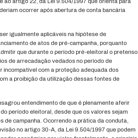
e ao artigo 22, da Lei 9.504/1997 que orienta para
eriam ocorrer após abertura de conta bancária
er igualmente aplicáveis na hipótese de
anciamento de atos de pré-campanha, porquanto
dmitir que durante o período pré-eleitoral o pretenso
ios de arrecadação vedados no período de
 ser incompatível com a proteção adequada dos
om a proibição da utilização dessas fontes de
sagrou entendimento de que é plenamente aferir
o do período eleitoral, desde que os valores sejam
os de campanha. Ocorrendo a prática da conduta,
revisão no artigo 30-A, da Lei 9.504/1997 que podem