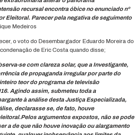
e extraordinária alterar o panorama
etensão recursal encontra óbice no enunciado nº
r Eleitoral. Parecer pela negativa de seguimento
rique Medeiros
ecer, o voto do Desembargador Eduardo Moreira do
a condenação de Eric Costa quando disse;
bserva-se com clareza solar, que a Investigante,
rência de propaganda irregular por parte do
inteiro teor do programa de televisão
016. Agindo assim, submeteu toda a
rgante à análise desta Justiça Especializada,
ise, declarasse se, de fato, houve
leitoral.Pelos argumentos expostos, não se pode
ser a de que não houve inovação ou alargamento
uinte, qualquer inobservância aos limites da