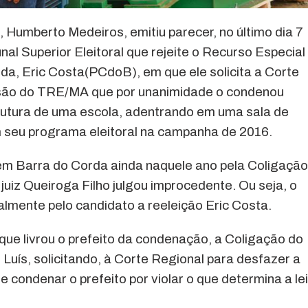
, Humberto Medeiros, emitiu parecer, no último dia 7
al Superior Eleitoral que rejeite o Recurso Especial
rda, Eric Costa(PCdoB), em que ele solicita a Corte
isão do TRE/MA que por unanimidade o condenou
trutura de uma escola, adentrando em uma sala de
m seu programa eleitoral na campanha de 2016.
 em Barra do Corda ainda naquele ano pela Coligação
uiz Queiroga Filho julgou improcedente. Ou seja, o
oralmente pelo candidato a reeleição Eric Costa.
que livrou o prefeito da condenação, a Coligação do
uís, solicitando, à Corte Regional para desfazer a
e condenar o prefeito por violar o que determina a lei