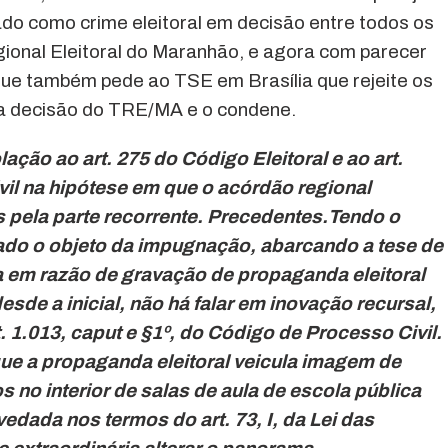
do como crime eleitoral em decisão entre todos os
onal Eleitoral do Maranhão, e agora com parecer
que também pede ao TSE em Brasília que rejeite os
 a decisão do TRE/MA e o condene.
ação ao art. 275 do Código Eleitoral e ao art.
il na hipótese em que o acórdão regional
 pela parte recorrente. Precedentes.Tendo o
itado o objeto da impugnação, abarcando a tese de
 em razão de gravação de propaganda eleitoral
sde a inicial, não há falar
em inovação recursal,
 1.013, caput e §1º, do Código de Processo Civil.
ue a propaganda eleitoral veicula imagem de
 no interior de salas de aula de escola pública
edada nos termos do art. 73, I, da Lei das