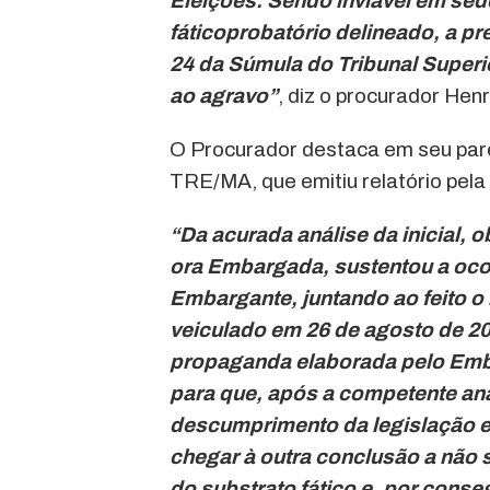
Eleições. Sendo inviável em sed
fáticoprobatório delineado, a pr
24
da Súmula do Tribunal Superio
ao agravo”
, diz o procurador Hen
O Procurador destaca em seu par
TRE/MA, que emitiu relatório pel
“Da acurada análise da inicial, o
ora Embargada, sustentou a ocor
Embargante, juntando ao feito o 
veiculado em 26 de agosto de 2
propaganda elaborada pelo Emba
para que, após a competente anál
descumprimento da legislação e
chegar à outra conclusão a não 
do substrato fático e, por
conseg