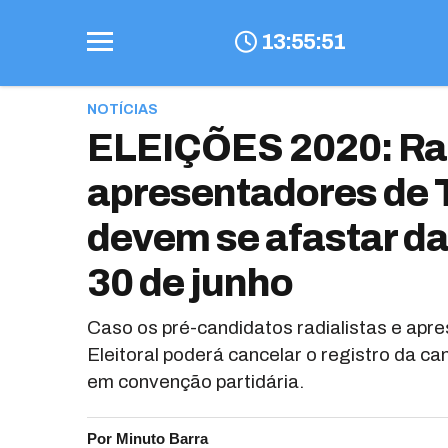
13
:
55
:
52
NOTÍCIAS
ELEIÇÕES 2020: Rad
apresentadores de 
devem se afastar d
30 de junho
Caso os pré-candidatos radialistas e apr
Eleitoral poderá cancelar o registro da c
em convenção partidária.
Por Minuto Barra