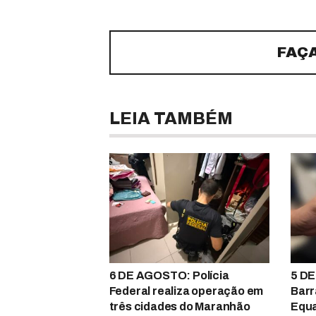
FAÇ
LEIA TAMBÉM
6 DE AGOSTO: Polícia
5 DE
Federal realiza operação em
Barr
três cidades do Maranhão
Equa