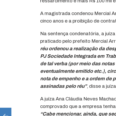
ressarcimento e mais R$ 100 mil 
A magistrada condenou Mercial Arr
cinco anos e a proibição de contra
Na sentença condenatória, a juíza
praticado pelo prefeito Mercial Ar
réu ordenou a realização da des
PJ Sociedade Integrada em Trab
de tal verba (por meio das nota
eventualmente emitido etc.), ci
nota de empenho e a ordem de 
assinadas pelo réu”
, disse a juíza
A juíza Ana Cláudia Neves Machado
comprovado que a empresa tenha si
“Cabe mencionar, ainda, que seq