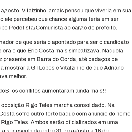
agosto, Vitalzinho jamais pensou que viveria em sua
ndo ele percebeu que chance alguma teria em ser
po Pedetista/Comunista ao cargo de prefeito.
hador de que seria o apontado para ser o candidato
le era o que Eric Costa mais simpatizava. Naquela
ez presente em Barra do Corda, até pedaços de
 mostrar a Gil Lopes e Vitalzinho de que Adriano
ava melhor.
doB, os conflitos aumentaram ainda mais!!
a oposição Rigo Teles marcha consolidado. Na
 Costa sofre outro forte baque com anúncio do nome
e Rigo Teles. Ambos serão oficializados em uma
a ser escolhida entre 31 de agosto a 16 de